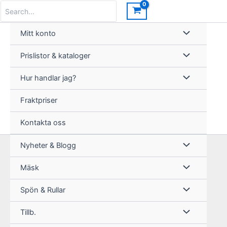
Hoppa
Search
for:
till
innehåll
Mitt konto
Prislistor & kataloger
Hur handlar jag?
Fraktpriser
Kontakta oss
Nyheter & Blogg
Mäsk
Spön & Rullar
Tillb.