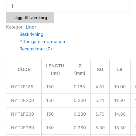
Colmic
T-
Due
Lägg till i varukorg
Fast
Sinking
Kategori:
Linor
mängd
Beskrivning
Ytterligare information
Recensioner (0)
LENGTH
Ø
CODE
KG
LB
(mt)
(mm)
NYT2F185
150
0.185
4.51
10.00
NYT2F200
150
0.200
5.21
11.50
NYT2F230
150
0.230
6.70
14.80
NYT2F260
150
0.260
8.30
18.30