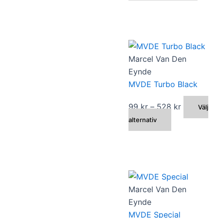
till
här
väljas
564 kr
prod
på
har
produktsida
flera
varian
Marcel Van Den
De
Eynde
olika
MVDE Turbo Black
alter
kan
Prisinterva
99
kr
–
528
kr
Välj
väljas
Den
99 kr
alternativ
på
här
till
produ
produkten
528 kr
har
flera
varianter.
Marcel Van Den
De
Eynde
olika
MVDE Special