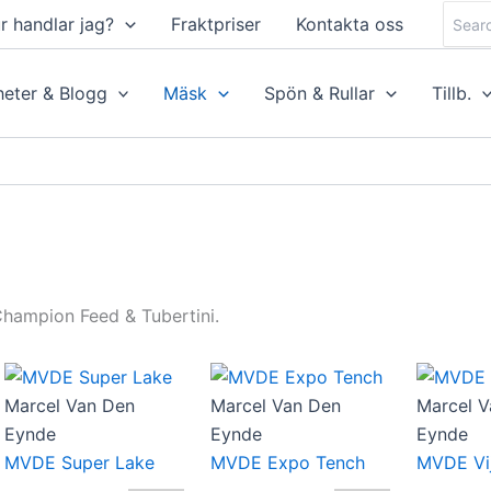
Searc
r handlar jag?
Fraktpriser
Kontakta oss
for:
eter & Blogg
Mäsk
Spön & Rullar
Tillb.
hampion Feed & Tubertini.
Marcel Van Den
Marcel Van Den
Marcel V
Eynde
Eynde
Eynde
MVDE Super Lake
MVDE Expo Tench
MVDE Vij