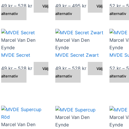
ll:
Prisintervall:
Prisintervall:
49
kr
–
528
kr
49
kr
–
495
kr
52
kr
–
Välj
Välj
Den
49 kr
Den
49 kr
alternativ
alternativ
alternativ
här
till
här
till
produkten
528 kr
produkten
495 kr
har
har
Marcel Van Den
Marcel Van Den
Marcel V
flera
flera
Eynde
Eynde
Eynde
varianter.
varianter.
MVDE Secret
MVDE Secret Zwart
MVDE Su
De
De
olika
olika
Prisintervall:
Prisintervall:
49
kr
–
528
kr
49
kr
–
528
kr
52
kr
–
Välj
Välj
alternativen
alternativen
Den
49 kr
Den
49 kr
alternativ
alternativ
alternativ
kan
kan
ll:
här
till
här
till
väljas
väljas
produkten
528 kr
produkten
528 kr
på
på
har
har
n
produktsidan
produktsidan
flera
flera
varianter.
varianter.
Marcel Van Den
Marcel V
De
De
Marcel Van Den
Eynde
Eynde
olika
olika