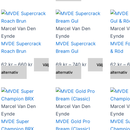
har
här
till
flera
produkten
528 kr
varianter.
har
De
flera
Marcel Van Den
Marcel Van Den
Marcel V
olika
varianter.
Eynde
Eynde
Eynde
alternativen
De
MVDE Supercrack
MVDE Supercrack
MVDE Fo
kan
olika
Roach Brun
Bream Gul
& Röd
väljas
alternativen
n
på
kan
ll:
Prisintervall:
Prisintervall:
62
kr
–
660
kr
69
kr
–
740
kr
62
kr
–
Välj
Välj
produktsidan
väljas
Den
62 kr
Den
69 kr
alternativ
alternativ
alternativ
på
här
till
här
till
produktsidan
produkten
660 kr
produkten
740 kr
har
har
flera
flera
Marcel Van Den
Marcel Van Den
Marcel V
varianter.
varianter.
Eynde
Eynde
Eynde
De
De
MVDE Super
MVDE Gold Pro
MVDE Su
olika
olika
Champion BRX
Bream (Classic)
Champio