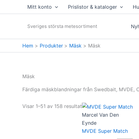
Hoppa
Mitt konto
Prislistor & kataloger
Hu
till
innehåll
Sveriges största metesortiment
Nyh
Hem
Produkter
Mäsk
Mäsk
Mäsk
Färdiga mäskblandningar från Swedbait, MVDE, C
Visar 1–51 av 158 resultat
Marcel Van Den
Eynde
MVDE Super Match