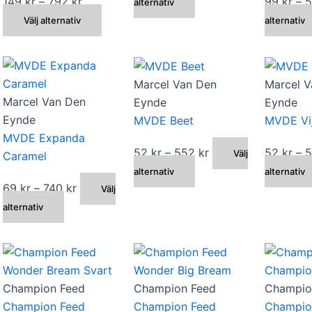
Prisintervall:
Den
99 kr
149
kr
–
792
kr
99
kr
–
alternativ
väljas
väljas
149 kr
Den
här
till
ukten
Välj alternativ
alternativ
på
på
till
här
produkten
528 kr
n
produktsidan
produktsidan
792 kr
produkten
har
har
flera
ter.
Marcel Van Den
Marcel V
flera
varianter.
Marcel Van Den
Eynde
Eynde
varianter.
De
Eynde
MVDE Beet
MVDE Vi
De
olika
nativen
MVDE Expanda
olika
alternativen
ll:
Prisintervall:
52
kr
–
552
kr
52
kr
–
Välj
Caramel
alternativen
kan
Den
52 kr
alternativ
alternativ
kan
väljas
Prisintervall:
69
kr
–
740
kr
här
till
Välj
väljas
på
ktsidan
Den
69 kr
produkten
552 kr
alternativ
på
produktsidan
här
till
har
produktsidan
produkten
740 kr
flera
har
varianter.
flera
De
Champion Feed
Champion Feed
Champio
varianter.
olika
Champion Feed
Champion Feed
Champio