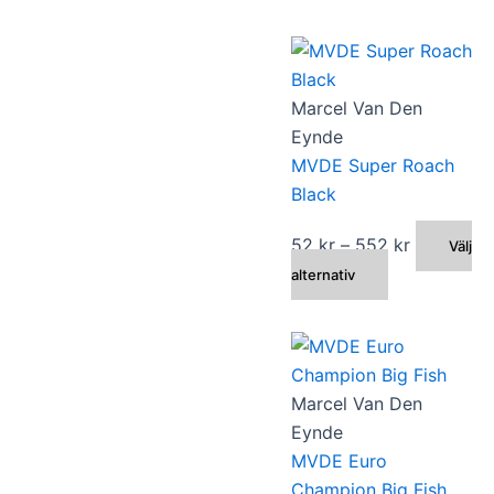
varianter.
De
olika
alternativen
Marcel Van Den
kan
Eynde
väljas
MVDE Super Roach
på
Black
produktsida
Prisinterva
52
kr
–
552
kr
Välj
Den
52 kr
alternativ
här
till
produkten
552 kr
har
flera
Marcel Van Den
varianter.
Eynde
De
MVDE Euro
olika
Champion Big Fish