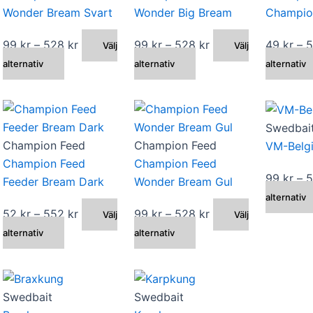
De
alternativen
Wonder Bream Svart
Wonder Big Bream
Champio
olika
kan
ll:
alternativen
väljas
Prisintervall:
Prisintervall:
99
kr
–
528
kr
99
kr
–
528
kr
49
kr
–
Välj
Välj
kan
på
Den
99 kr
Den
99 kr
alternativ
alternativ
alternativ
väljas
n
produktsidan
här
till
här
till
på
produkten
528 kr
produkten
528 kr
produktsidan
har
har
Swedbai
flera
flera
Champion Feed
Champion Feed
VM-Belg
varianter.
varianter.
Champion Feed
Champion Feed
De
De
99
kr
–
Feeder Bream Dark
Wonder Bream Gul
olika
olika
alternativ
alternativen
alternativen
ll:
Prisintervall:
Prisintervall:
52
kr
–
552
kr
99
kr
–
528
kr
Välj
Välj
kan
kan
Den
52 kr
Den
99 kr
alternativ
alternativ
väljas
väljas
här
till
här
till
på
på
n
produkten
552 kr
produkten
528 kr
produktsidan
produktsidan
har
har
Swedbait
Swedbait
flera
flera