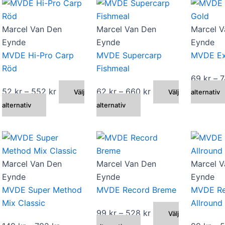
De
varianter.
olika
De
Marcel Van Den
Marcel Van Den
Marcel V
alternativen
olika
Eynde
Eynde
Eynde
kan
alternativen
MVDE Hi-Pro Carp
MVDE Supercarp
MVDE Ex
väljas
kan
Röd
Fishmeal
på
väljas
69
kr
–
produktsidan
på
ll:
Prisintervall:
Prisintervall:
52
kr
–
552
kr
62
kr
–
660
kr
Välj
Välj
alternativ
produktsidan
Den
52 kr
Den
62 kr
alternativ
alternativ
här
till
här
till
n
produkten
552 kr
produkten
660 kr
har
har
flera
flera
Marcel Van Den
Marcel Van Den
Marcel V
varianter.
varianter.
Eynde
Eynde
Eynde
De
De
MVDE Super Method
MVDE Record Breme
MVDE Re
olika
olika
all:
Mix Classic
Allround
alternativen
alternativen
Prisintervall:
99
kr
–
528
kr
Välj
kan
kan