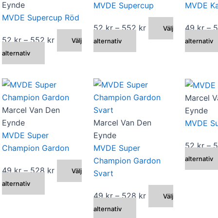
Eynde
MVDE Supercup
MVDE Ka
alternativen
alternativen
MVDE Supercup Röd
kan
kan
ll:
Prisintervall:
52
kr
–
552
kr
49
kr
–
Välj
väljas
väljas
Prisintervall:
52
kr
–
552
kr
Den
52 kr
Välj
alternativ
alternativ
på
på
Den
52 kr
här
till
alternativ
produktsidan
produktsidan
här
till
produkten
552 kr
produkten
552 kr
har
n
har
flera
Marcel V
flera
varianter.
Marcel Van Den
Eynde
varianter.
De
Eynde
Marcel Van Den
MVDE Su
De
olika
MVDE Super
Eynde
olika
alternativen
ll:
52
kr
–
Champion Gardon
MVDE Super
alternativen
kan
alternativ
Champion Gardon
kan
väljas
Prisintervall:
49
kr
–
528
kr
Välj
Svart
väljas
på
Den
49 kr
alternativ
på
n
produktsidan
här
till
Prisintervall:
49
kr
–
528
kr
Välj
produktsidan
produkten
528 kr
Den
49 kr
alternativ