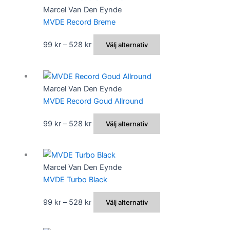
792 kr
har
Marcel Van Den Eynde
väljas
flera
MVDE Record Breme
på
varianter.
produktsidan
De
Prisintervall:
Den
99
kr
–
528
kr
Välj alternativ
olika
99 kr
här
alternativen
till
produkten
kan
528 kr
har
Marcel Van Den Eynde
väljas
flera
MVDE Record Goud Allround
på
varianter.
produktsidan
De
Prisintervall:
Den
99
kr
–
528
kr
Välj alternativ
olika
99 kr
här
alternativen
till
produkten
kan
528 kr
har
Marcel Van Den Eynde
väljas
flera
MVDE Turbo Black
på
varianter.
produktsidan
De
Prisintervall:
Den
99
kr
–
528
kr
Välj alternativ
olika
99 kr
här
alternativen
till
produkten