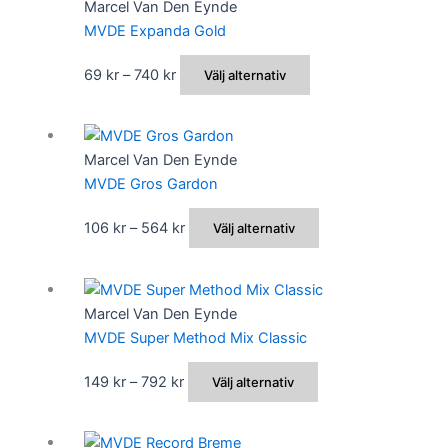
Marcel Van Den Eynde
väljas
flera
MVDE Expanda Gold
på
varianter.
produktsidan
De
Prisintervall:
Den
69
kr
–
740
kr
Välj alternativ
olika
69 kr
här
alternativen
till
produkten
kan
740 kr
har
Marcel Van Den Eynde
väljas
flera
MVDE Gros Gardon
på
varianter.
produktsidan
De
Prisintervall:
Den
106
kr
–
564
kr
Välj alternativ
olika
106 kr
här
alternativen
till
produkten
kan
564 kr
har
Marcel Van Den Eynde
väljas
flera
MVDE Super Method Mix Classic
på
varianter.
produktsidan
De
Prisintervall:
Den
149
kr
–
792
kr
Välj alternativ
olika
149 kr
här
alternativen
till
produkten
kan