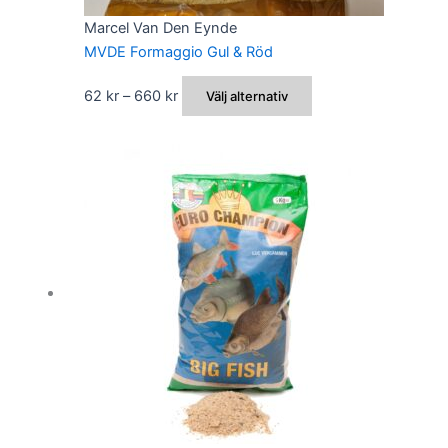
Marcel Van Den Eynde
MVDE Formaggio Gul & Röd
Prisintervall:
Den
62
kr
–
660
kr
Välj alternativ
62 kr
här
till
produkten
660 kr
har
flera
varianter.
De
olika
alternativen
kan
väljas
på
produktsidan