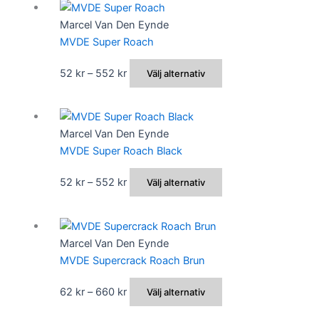
kan
528 kr
har
Marcel Van Den Eynde
väljas
flera
MVDE Super Roach
på
varianter.
produktsidan
De
Prisintervall:
Den
52
kr
–
552
kr
Välj alternativ
olika
52 kr
här
alternativen
till
produkten
kan
552 kr
har
Marcel Van Den Eynde
väljas
flera
MVDE Super Roach Black
på
varianter.
produktsidan
De
Prisintervall:
Den
52
kr
–
552
kr
Välj alternativ
olika
52 kr
här
alternativen
till
produkten
kan
552 kr
har
Marcel Van Den Eynde
väljas
flera
MVDE Supercrack Roach Brun
på
varianter.
produktsidan
De
Prisintervall:
Den
62
kr
–
660
kr
Välj alternativ
olika
62 kr
här
alternativen