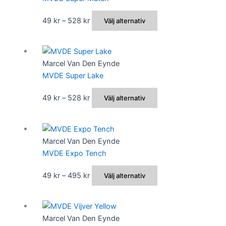
Prisintervall:
Den
49
kr
–
528
kr
Välj alternativ
49 kr
här
till
produkten
528 kr
har
Marcel Van Den Eynde
flera
MVDE Super Lake
varianter.
De
Prisintervall:
Den
49
kr
–
528
kr
Välj alternativ
olika
49 kr
här
alternativen
till
produkten
kan
528 kr
har
Marcel Van Den Eynde
väljas
flera
MVDE Expo Tench
på
varianter.
produktsidan
De
Prisintervall:
Den
49
kr
–
495
kr
Välj alternativ
olika
49 kr
här
alternativen
till
produkten
kan
495 kr
har
Marcel Van Den Eynde
väljas
flera