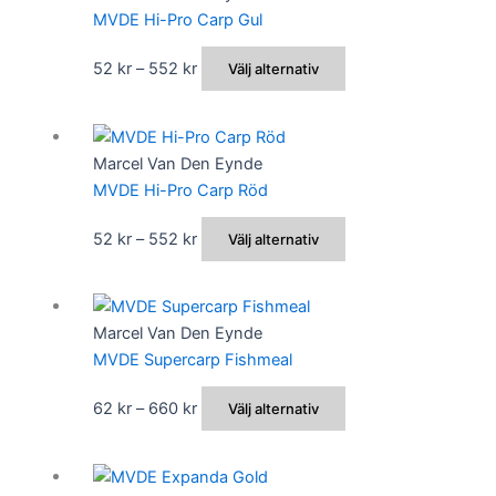
flera
MVDE Hi-Pro Carp Gul
på
varianter.
produktsidan
De
Prisintervall:
Den
52
kr
–
552
kr
Välj alternativ
olika
52 kr
här
alternativen
till
produkten
kan
552 kr
har
Marcel Van Den Eynde
väljas
flera
MVDE Hi-Pro Carp Röd
på
varianter.
produktsidan
De
Prisintervall:
Den
52
kr
–
552
kr
Välj alternativ
olika
52 kr
här
alternativen
till
produkten
kan
552 kr
har
Marcel Van Den Eynde
väljas
flera
MVDE Supercarp Fishmeal
på
varianter.
produktsidan
De
Prisintervall:
Den
62
kr
–
660
kr
Välj alternativ
olika
62 kr
här
alternativen
till
produkten
kan
660 kr
har