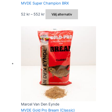
MVDE Super Champion BRX
Prisintervall:
Den
52
kr
–
552
kr
Välj alternativ
52 kr
här
till
produkten
552 kr
har
flera
varianter.
De
olika
alternativen
kan
väljas
på
produktsidan
Marcel Van Den Eynde
MVDE Gold Pro Bream (Classic)