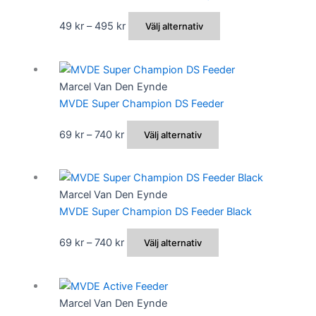
Prisintervall:
Den
49
kr
–
495
kr
Välj alternativ
49 kr
här
till
produkten
495 kr
har
Marcel Van Den Eynde
flera
MVDE Super Champion DS Feeder
varianter.
De
Prisintervall:
Den
69
kr
–
740
kr
Välj alternativ
olika
69 kr
här
alternativen
till
produkten
kan
740 kr
har
Marcel Van Den Eynde
väljas
flera
MVDE Super Champion DS Feeder Black
på
varianter.
produktsidan
De
Prisintervall:
Den
69
kr
–
740
kr
Välj alternativ
olika
69 kr
här
alternativen
till
produkten
kan
740 kr
har
Marcel Van Den Eynde
väljas
flera