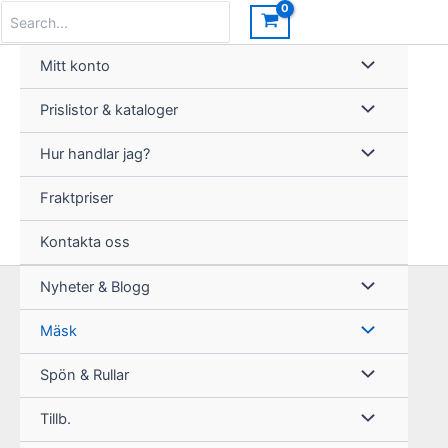
Hoppa
Search
for:
till
innehåll
Mitt konto
Prislistor & kataloger
Hur handlar jag?
Fraktpriser
Kontakta oss
Nyheter & Blogg
Mäsk
Spön & Rullar
Tillb.