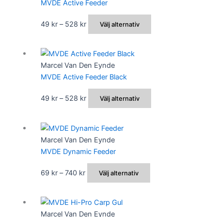
MVDE Active Feeder
på
varianter.
produktsidan
De
Prisintervall:
Den
49
kr
–
528
kr
Välj alternativ
olika
49 kr
här
alternativen
till
produkten
kan
528 kr
har
Marcel Van Den Eynde
väljas
flera
MVDE Active Feeder Black
på
varianter.
produktsidan
De
Prisintervall:
Den
49
kr
–
528
kr
Välj alternativ
olika
49 kr
här
alternativen
till
produkten
kan
528 kr
har
Marcel Van Den Eynde
väljas
flera
MVDE Dynamic Feeder
på
varianter.
produktsidan
De
Prisintervall:
Den
69
kr
–
740
kr
Välj alternativ
olika
69 kr
här
alternativen
till
produkten
kan
740 kr
har
Marcel Van Den Eynde
väljas