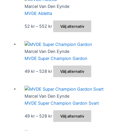
528 kr
har
Marcel Van Den Eynde
väljas
flera
MVDE Abletta
på
varianter.
produktsidan
De
Prisintervall:
Den
52
kr
–
552
kr
Välj alternativ
olika
52 kr
här
alternativen
till
produkten
kan
552 kr
har
Marcel Van Den Eynde
väljas
flera
MVDE Super Champion Gardon
på
varianter.
produktsidan
De
Prisintervall:
Den
49
kr
–
528
kr
Välj alternativ
olika
49 kr
här
alternativen
till
produkten
kan
528 kr
har
Marcel Van Den Eynde
väljas
flera
MVDE Super Champion Gardon Svart
på
varianter.
produktsidan
De
Prisintervall:
Den
49
kr
–
528
kr
Välj alternativ
olika
49 kr
här
alternativen
till
produkten