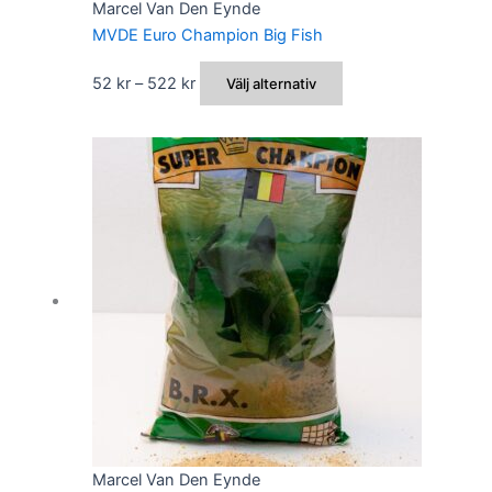
Marcel Van Den Eynde
MVDE Euro Champion Big Fish
Prisintervall:
Den
52
kr
–
522
kr
Välj alternativ
52 kr
här
till
produkten
522 kr
har
flera
varianter.
De
olika
alternativen
kan
väljas
på
produktsidan
Marcel Van Den Eynde