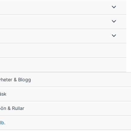
heter & Blogg
äsk
ön & Rullar
lb.