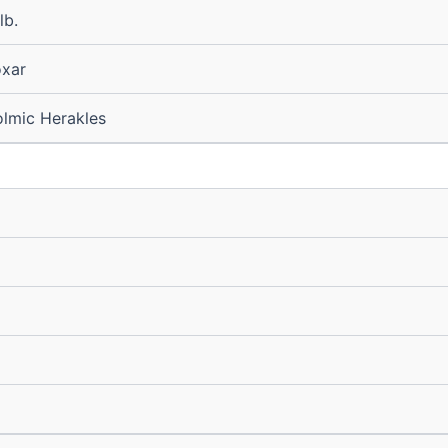
lb.
xar
lmic Herakles