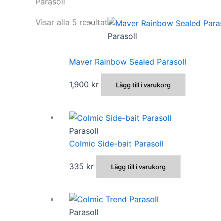
Parasoll
Visar alla 5 resultat
Parasoll
Maver Rainbow Sealed Parasoll
1,900
kr
Lägg till i varukorg
Parasoll
Colmic Side-bait Parasoll
335
kr
Lägg till i varukorg
Parasoll