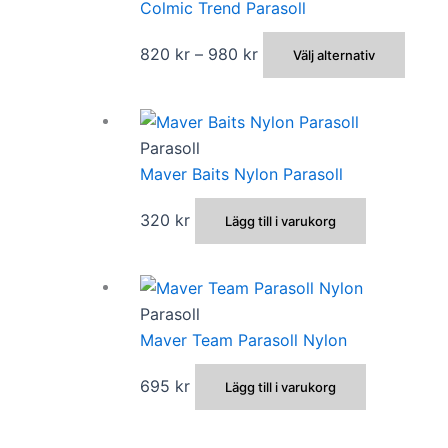
Colmic Trend Parasoll
Prisintervall:
Den
820
kr
–
980
kr
Välj alternativ
820 kr
här
till
produ
980 kr
har
Parasoll
flera
Maver Baits Nylon Parasoll
varian
De
320
kr
Lägg till i varukorg
olika
alter
kan
väljas
Parasoll
på
Maver Team Parasoll Nylon
produ
695
kr
Lägg till i varukorg