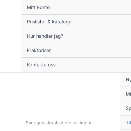
Hoppa
Mitt konto
till
innehåll
Prislistor & kataloger
Hur handlar jag?
Fraktpriser
Kontakta oss
Ny
M
Sp
Til
Sveriges största metesortiment