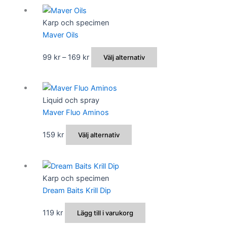
produkten
kan
har
Karp och specimen
väljas
flera
Maver Oils
på
varianter.
produktsidan
De
Prisintervall:
Den
99
kr
–
169
kr
Välj alternativ
olika
99 kr
här
alternativen
till
produkten
kan
169 kr
har
Liquid och spray
väljas
flera
Maver Fluo Aminos
på
varianter.
produktsidan
De
Den
159
kr
Välj alternativ
olika
här
alternativen
produkten
kan
har
Karp och specimen
väljas
flera
Dream Baits Krill Dip
på
varianter.
produktsidan
De
119
kr
Lägg till i varukorg
olika