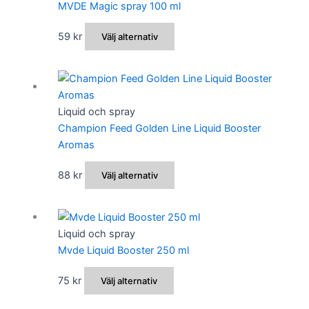
MVDE Magic spray 100 ml
på
varianter.
produktsidan
De
Den
59
kr
Välj alternativ
olika
här
alternativen
produkten
kan
har
väljas
flera
Liquid och spray
på
varianter.
Champion Feed Golden Line Liquid Booster
produktsidan
De
Aromas
olika
alternativen
Den
88
kr
Välj alternativ
kan
här
väljas
produkten
på
har
Liquid och spray
produktsidan
flera
Mvde Liquid Booster 250 ml
varianter.
De
Den
75
kr
Välj alternativ
olika
här
alternativen