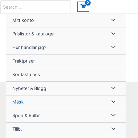
Hoppa
Search
for:
till
innehåll
Mitt konto
Prislistor & kataloger
Hur handlar jag?
Fraktpriser
Kontakta oss
Nyheter & Blogg
Mäsk
Spön & Rullar
Tillb.