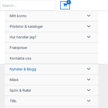
Hoppa
Search
for:
till
innehåll
Mitt konto
Prislistor & kataloger
Hur handlar jag?
Fraktpriser
Kontakta oss
Nyheter & Blogg
Mäsk
Spön & Rullar
Tillb.