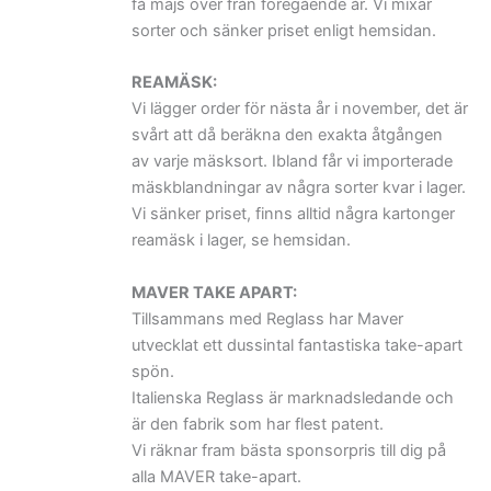
få majs över från föregående år. Vi mixar
sorter och sänker priset enligt hemsidan.
REAMÄSK:
Vi lägger order för nästa år i november, det är
svårt att då beräkna den exakta åtgången
av varje mäsksort. Ibland får vi importerade
mäskblandningar av några sorter kvar i lager.
Vi sänker priset, finns alltid några kartonger
reamäsk i lager, se hemsidan.
MAVER TAKE APART:
Tillsammans med Reglass har Maver
utvecklat ett dussintal fantastiska take-apart
spön.
Italienska Reglass är marknadsledande och
är den fabrik som har flest patent.
Vi räknar fram bästa sponsorpris till dig på
alla MAVER take-apart.