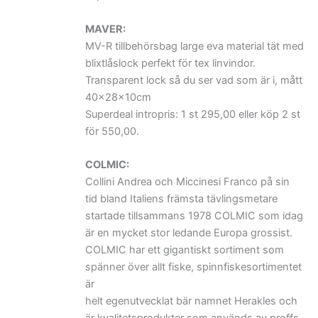
MAVER:
MV-R tillbehörsbag large eva material tät med
blixtlåslock perfekt för tex linvindor.
Transparent lock så du ser vad som är i, mått
40x28x10cm
Superdeal intropris: 1 st 295,00 eller köp 2 st
för 550,00.
COLMIC:
Collini Andrea och Miccinesi Franco på sin
tid bland Italiens främsta tävlingsmetare
startade tillsammans 1978 COLMIC som idag
är en mycket stor ledande Europa grossist.
COLMIC har ett gigantiskt sortiment som
spänner över allt fiske, spinnfiskesortimentet
är
helt egenutvecklat bär namnet Herakles och