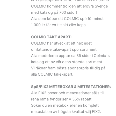
är kvalitetsprodukter som används av proffs.
COLMIC kommer troligen att erövra Sverige
med katalog på 700 sidor!
Alla som köper ett COLMIC spö för minst
1.000 kr får en t-shirt eller keps.
COLMIC TAKE APART:
COLMIC har utvecklat ett helt eget
omfattande take-apart spö sortiment.
Alla modellerna upptar ca 35 sidor i Colmic´s
katalog ett av världens största sortiment.
Vi räknar fram bästa sponsorpris till dig på
alla COLMIC take-apart.
SpS/FIX2 METEBOXAR & METESTATIONER:
Alla FIX2 boxar och metestationer säljs till
rena rama fyndpriser = 35% rabatt!
Söker du en metebox eller en komplett
metestation av högsta kvalitet välj FIX2.