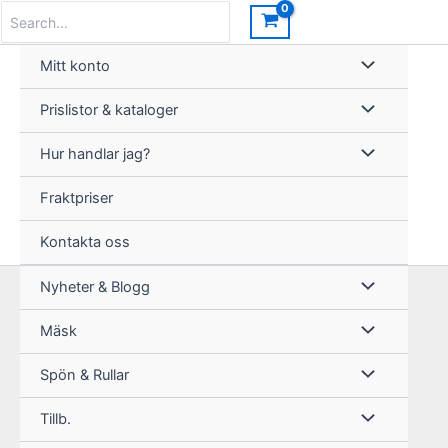
Hoppa
Search
for:
till
innehåll
Mitt konto
Prislistor & kataloger
Hur handlar jag?
Fraktpriser
Kontakta oss
Nyheter & Blogg
Mäsk
Spön & Rullar
Tillb.