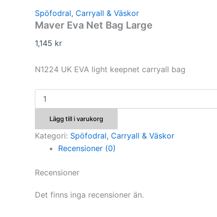
Spöfodral, Carryall & Väskor
Maver Eva Net Bag Large
1,145
kr
N1224 UK EVA light keepnet carryall bag
Maver
Eva
Net
Lägg till i varukorg
Bag
Large
Kategori:
Spöfodral, Carryall & Väskor
mängd
Recensioner (0)
Recensioner
Det finns inga recensioner än.