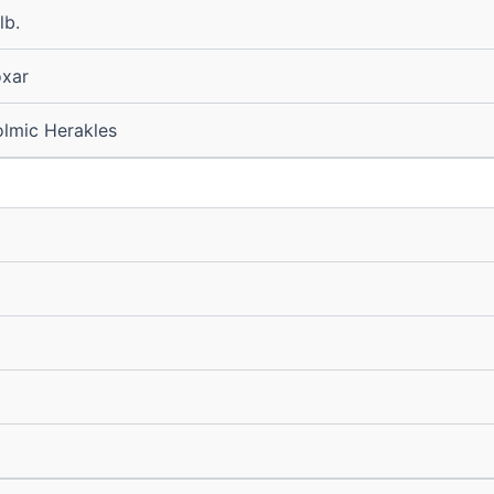
lb.
xar
lmic Herakles