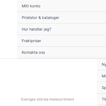
Hoppa
Mitt konto
till
innehåll
Prislistor & kataloger
Hur handlar jag?
Fraktpriser
Kontakta oss
Ny
M
Sp
Til
Sveriges största metesortiment