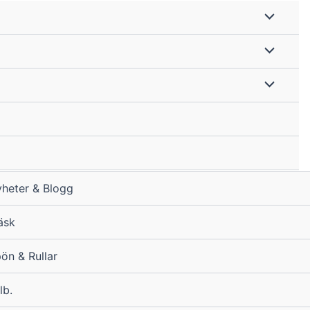
heter & Blogg
äsk
ön & Rullar
lb.