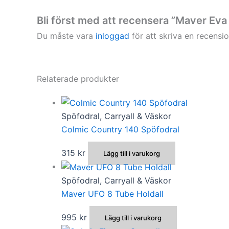
Bli först med att recensera ”Maver Eva
Du måste vara
inloggad
för att skriva en recensio
Relaterade produkter
Spöfodral, Carryall & Väskor
Colmic Country 140 Spöfodral
315
kr
Lägg till i varukorg
Spöfodral, Carryall & Väskor
Maver UFO 8 Tube Holdall
995
kr
Lägg till i varukorg