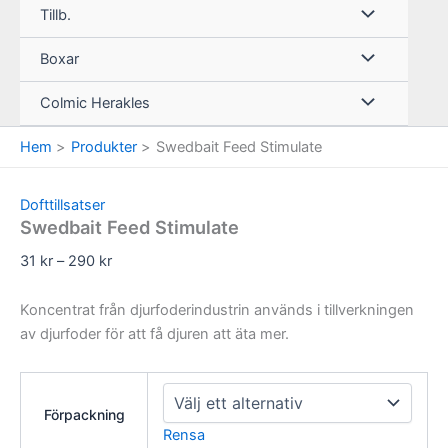
Tillb.
Boxar
Colmic Herakles
Hem
Produkter
Swedbait Feed Stimulate
Dofttillsatser
Swedbait Feed Stimulate
Prisintervall:
31
kr
–
290
kr
31 kr
till
Koncentrat från djurfoderindustrin används i tillverkningen
290 kr
av djurfoder för att få djuren att äta mer.
Förpackning
Rensa