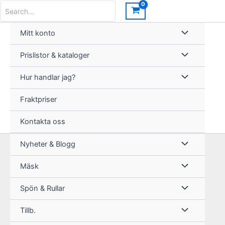
Hoppa
Search
for:
till
innehåll
Mitt konto
Prislistor & kataloger
Hur handlar jag?
Fraktpriser
Kontakta oss
Nyheter & Blogg
Mäsk
Spön & Rullar
Tillb.