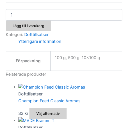
Swedbait
Feed
Stimulate
Lägg till i varukorg
mängd
Kategori:
Dofttillsatser
Ytterligare information
100 g, 500 g, 10×100 g
Förpackning
Relaterade produkter
Dofttillsatser
Champion Feed Classic Aromas
Den
33
kr
Välj alternativ
här
produkten
Dofttillsatser