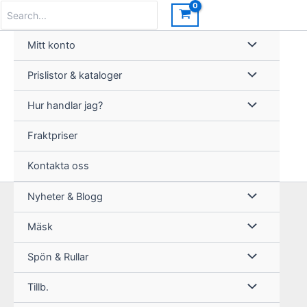
Hoppa
Search
for:
till
innehåll
Mitt konto
Prislistor & kataloger
Hur handlar jag?
Fraktpriser
Kontakta oss
Nyheter & Blogg
Mäsk
Spön & Rullar
Tillb.