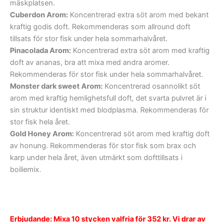
mäskplatsen.
Cuberdon Arom:
Koncentrerad extra söt arom med bekant
kraftig godis doft. Rekommenderas som allround doft
tillsats för stor fisk under hela sommarhalvåret.
Pinacolada Arom:
Koncentrerad extra söt arom med kraftig
doft av ananas, bra att mixa med andra aromer.
Rekommenderas för stor fisk under hela sommarhalvåret.
Monster dark sweet Arom:
Koncentrerad osannolikt söt
arom med kraftig hemlighetsfull doft, det svarta pulvret är i
sin struktur identiskt med blodplasma. Rekommenderas för
stor fisk hela året.
Gold Honey Arom:
Koncentrerad söt arom med kraftig doft
av honung. Rekommenderas för stor fisk som brax och
karp under hela året, även utmärkt som dofttillsats i
boiliemix.
Erbjudande: Mixa 10 stycken valfria för 352 kr. Vi drar av