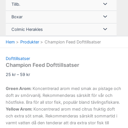
Tillb.
Boxar
Colmic Herakles
Hem
Produkter
Champion Feed Dofttillsatser
Dofttillsatser
Champion Feed Dofttillsatser
Prisintervall:
25
kr
–
59
kr
25 kr
till
Green Arom:
Koncentrerad arom med smak av pistage och
59 kr
doft av smörvanilj. Rekommenderas särskilt för vår och
höstfiske. Bra för all stor fisk, populär bland tävlingsfiskare.
Yellow Arom:
Koncentrerad arom med citrus fruktig doft
och extra söt smak. Rekommenderas särskilt sommartid i
varmt vatten då den tenderar att dra extra stor fisk till