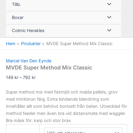
Tillb.
Boxar
Colmic Herakles
Hem
Produkter
MVDE Super Method Mix Classic
Marcel Van Den Eynde
MVDE Super Method Mix Classic
Prisintervall:
149
kr
–
792
kr
149 kr
till
Super method mix med fiskmjöl och malda pellets, grov
792 kr
med mörkbrun färg. Extra bindande blandning som
innehåller allt som behövs bortsett från beten. Utvecklad för
method feeder men även bra vid distansmete med waggler.
Bra mäsk för: karp och stor brax