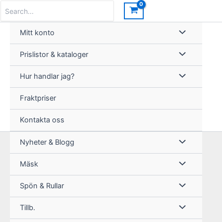
Hoppa
Search
for:
till
innehåll
Mitt konto
Prislistor & kataloger
Hur handlar jag?
Fraktpriser
Kontakta oss
Nyheter & Blogg
Mäsk
Spön & Rullar
Tillb.