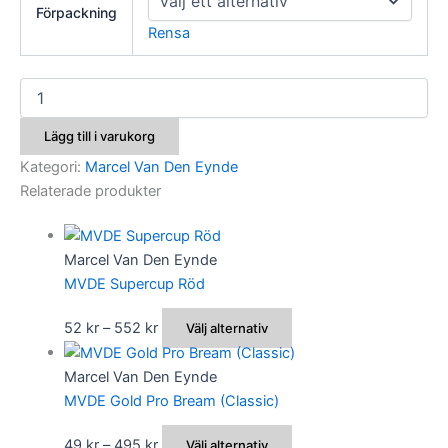
Förpackning
Rensa
MVDE
Super
Method
Lägg till i varukorg
Mix
Classic
Kategori:
Marcel Van Den Eynde
mängd
Relaterade produkter
Marcel Van Den Eynde
MVDE Supercup Röd
Prisintervall:
Den
52
kr
–
552
kr
Välj alternativ
52 kr
här
till
produkten
Marcel Van Den Eynde
552 kr
har
MVDE Gold Pro Bream (Classic)
flera
Prisintervall:
Den
49
kr
–
495
kr
Välj alternativ
varianter.