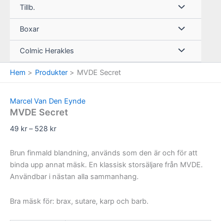
Tillb.
Boxar
Colmic Herakles
Hem
Produkter
MVDE Secret
Marcel Van Den Eynde
MVDE Secret
Prisintervall:
49
kr
–
528
kr
49 kr
till
Brun finmald blandning, används som den är och för att
528 kr
binda upp annat mäsk. En klassisk storsäljare från MVDE.
Användbar i nästan alla sammanhang.
Bra mäsk för: brax, sutare, karp och barb.