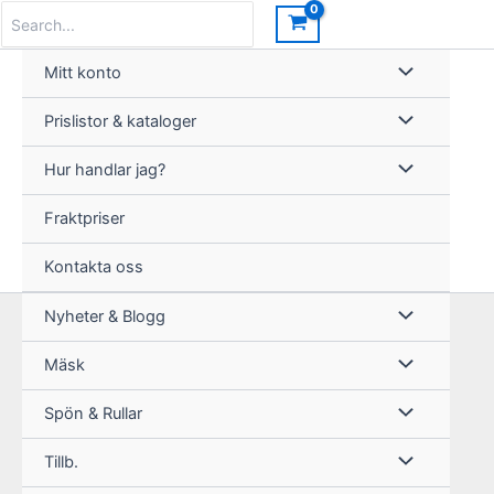
Hoppa
Search
for:
till
innehåll
Mitt konto
Prislistor & kataloger
Hur handlar jag?
Fraktpriser
Kontakta oss
Nyheter & Blogg
Mäsk
Spön & Rullar
Tillb.