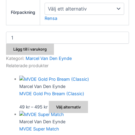
Förpackning
Rensa
MVDE
Secret
mängd
Lägg till i varukorg
Kategori:
Marcel Van Den Eynde
Relaterade produkter
Marcel Van Den Eynde
MVDE Gold Pro Bream (Classic)
Prisintervall:
Den
49
kr
–
495
kr
Välj alternativ
49 kr
här
till
produkten
Marcel Van Den Eynde
495 kr
har
MVDE Super Match