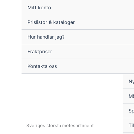
Hoppa
Mitt konto
till
innehåll
Prislistor & kataloger
Hur handlar jag?
Fraktpriser
Kontakta oss
Ny
M
Sp
Til
Sveriges största metesortiment