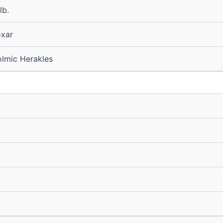
lb.
xar
lmic Herakles