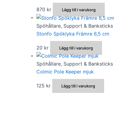
870
kr
Lägg till i varukorg
Spöhållare, Support & Banksticks
Stonfo Spöklyka Främre 6,5 cm
20
kr
Lägg till i varukorg
Spöhållare, Support & Banksticks
Colmic Pole Keeper mjuk
125
kr
Lägg till i varukorg