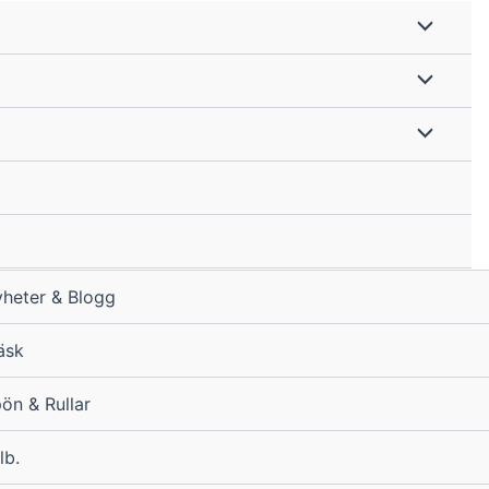
heter & Blogg
äsk
ön & Rullar
lb.