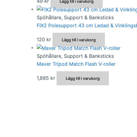
49
kr
Lägg till i varukorg
Spöhållare, Support & Banksticks
FIX2 Polesupport 43 cm Ledad & Vinklings
120
kr
Lägg till i varukorg
Spöhållare, Support & Banksticks
Maver Tripod Match Flash V-roller
1,885
kr
Lägg till i varukorg