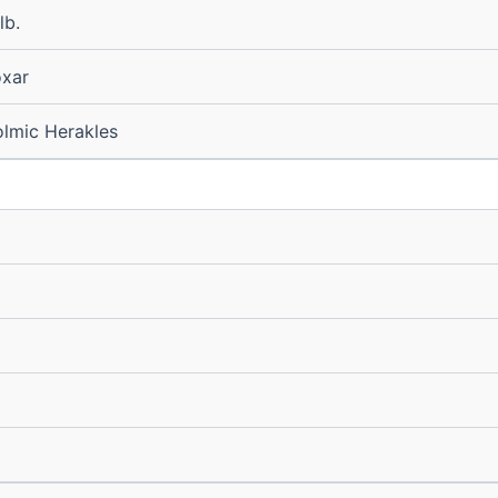
lb.
xar
lmic Herakles