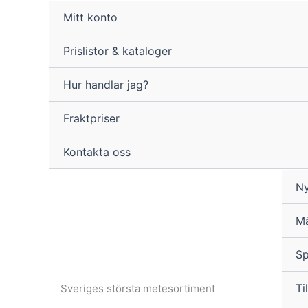
Hoppa
Mitt konto
till
innehåll
Prislistor & kataloger
Hur handlar jag?
Fraktpriser
Kontakta oss
Ny
M
Sp
Til
Sveriges största metesortiment