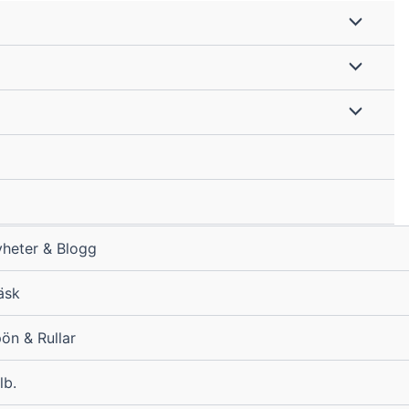
heter & Blogg
äsk
ön & Rullar
lb.