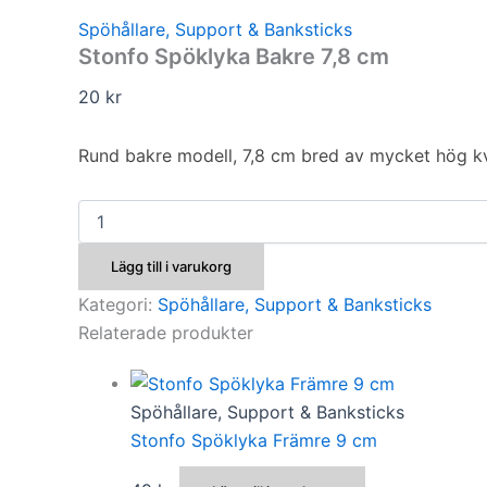
Spöhållare, Support & Banksticks
Stonfo Spöklyka Bakre 7,8 cm
20
kr
Rund bakre modell, 7,8 cm bred av mycket hög kv
Stonfo
Spöklyka
Bakre
Lägg till i varukorg
7,8
cm
Kategori:
Spöhållare, Support & Banksticks
mängd
Relaterade produkter
Spöhållare, Support & Banksticks
Stonfo Spöklyka Främre 9 cm