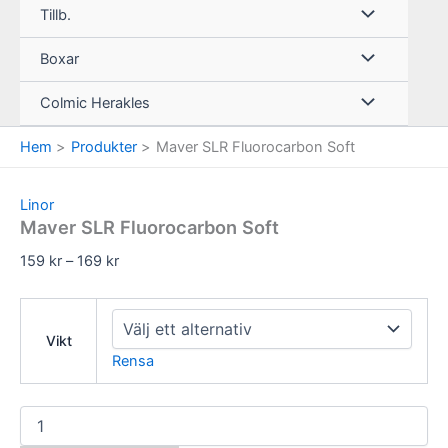
Tillb.
Boxar
Colmic Herakles
Hem
Produkter
Maver SLR Fluorocarbon Soft
Linor
Maver SLR Fluorocarbon Soft
Prisintervall:
159
kr
–
169
kr
159 kr
till
169 kr
Vikt
Rensa
Maver
SLR