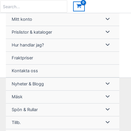
Hoppa
Search
for:
till
innehåll
Mitt konto
Prislistor & kataloger
Hur handlar jag?
Fraktpriser
Kontakta oss
Nyheter & Blogg
Mäsk
Spön & Rullar
Tillb.