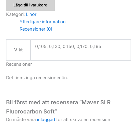
Fluorocarbon
Lägg till i varukorg
Soft
mängd
Kategori:
Linor
Ytterligare information
Recensioner (0)
0,105, 0,130, 0,150, 0,170, 0,195
Vikt
Recensioner
Det finns inga recensioner än.
Bli först med att recensera ”Maver SLR
Fluorocarbon Soft”
Du måste vara
inloggad
för att skriva en recension.