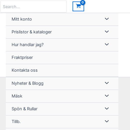
Hoppa
Search
for:
till
innehåll
Mitt konto
Prislistor & kataloger
Hur handlar jag?
Fraktpriser
Kontakta oss
Nyheter & Blogg
Mäsk
Spön & Rullar
Tillb.