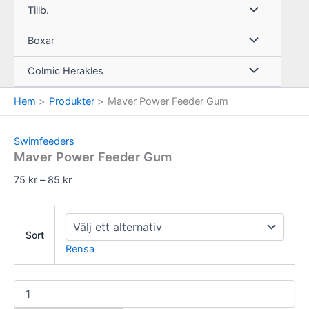
Tillb.
Boxar
Colmic Herakles
Hem
Produkter
Maver Power Feeder Gum
Swimfeeders
Maver Power Feeder Gum
Prisintervall:
75
kr
–
85
kr
75 kr
till
85 kr
Sort
Rensa
Maver
Power