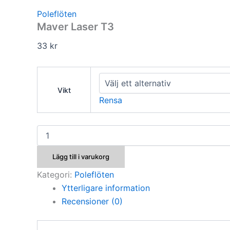
Poleflöten
Maver Laser T3
33
kr
Vikt
Rensa
Maver
Laser
T3
Lägg till i varukorg
mängd
Kategori:
Poleflöten
Ytterligare information
Recensioner (0)