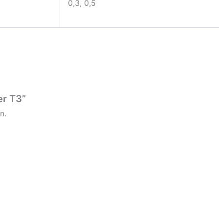
0,3, 0,5
er T3”
n.