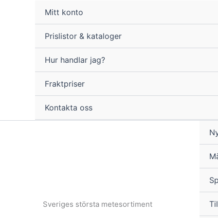
Hoppa
Mitt konto
till
innehåll
Prislistor & kataloger
Hur handlar jag?
Fraktpriser
Kontakta oss
Ny
M
Sp
Til
Sveriges största metesortiment