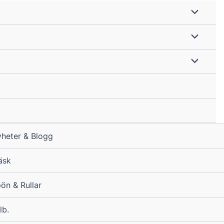
heter & Blogg
äsk
ön & Rullar
lb.