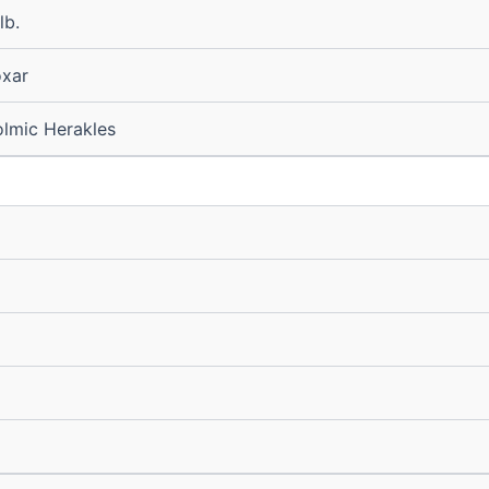
lb.
xar
lmic Herakles