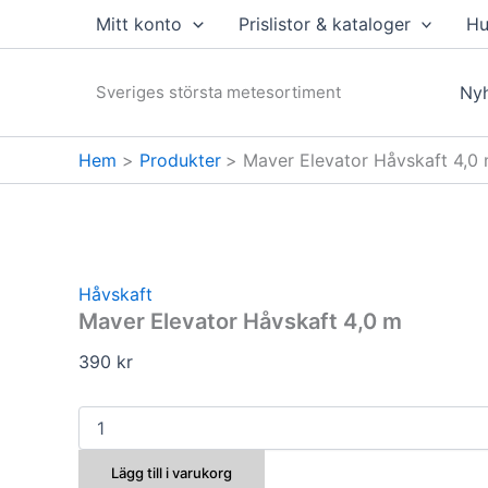
Hoppa
Mitt konto
Prislistor & kataloger
Hu
till
innehåll
Sveriges största metesortiment
Nyh
Hem
Produkter
Maver Elevator Håvskaft 4,0
Håvskaft
Maver Elevator Håvskaft 4,0 m
390
kr
Maver
Elevator
Håvskaft
Lägg till i varukorg
4,0