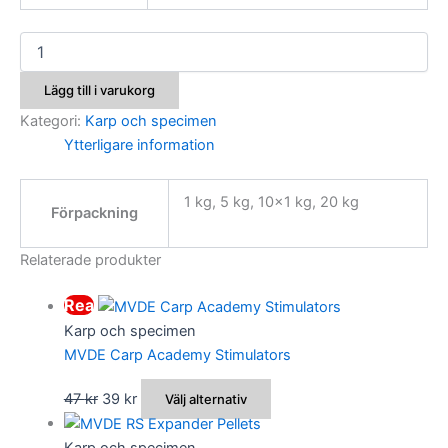
Hampfrö
3-
4mm
Lägg till i varukorg
mängd
Kategori:
Karp och specimen
Ytterligare information
1 kg, 5 kg, 10×1 kg, 20 kg
Förpackning
Relaterade produkter
Rea
Karp och specimen
MVDE Carp Academy Stimulators
Det
Det
Den
47
kr
39
kr
Välj alternativ
ursprungliga
nuvarande
här
priset
priset
produkten
Karp och specimen