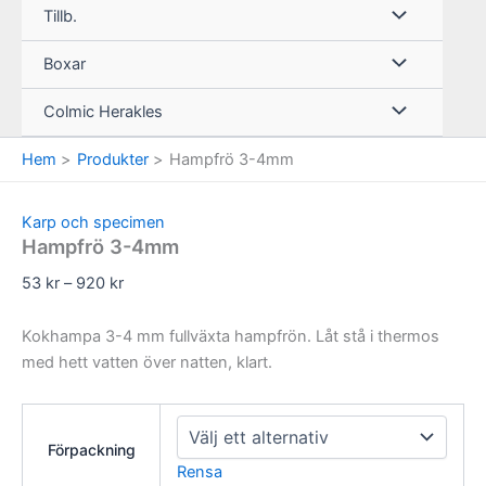
Tillb.
Boxar
Colmic Herakles
Hem
Produkter
Hampfrö 3-4mm
Karp och specimen
Hampfrö 3-4mm
Prisintervall:
53
kr
–
920
kr
53 kr
till
Kokhampa 3-4 mm fullväxta hampfrön. Låt stå i thermos
920 kr
med hett vatten över natten, klart.
Förpackning
Rensa