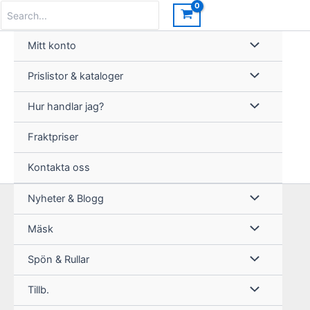
Hoppa
Search
for:
Rea!
till
innehåll
Mitt konto
Prislistor & kataloger
Hur handlar jag?
Fraktpriser
Kontakta oss
Nyheter & Blogg
Mäsk
Spön & Rullar
Tillb.