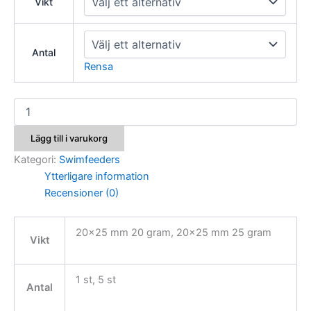
Vikt
Antal
Rensa
Colmic
Standard
Cage
Lägg till i varukorg
Feeder
Mini
Kategori:
Swimfeeders
Blyfri
Ytterligare information
mängd
Recensioner (0)
20×25 mm 20 gram, 20×25 mm 25 gram
Vikt
1 st, 5 st
Antal