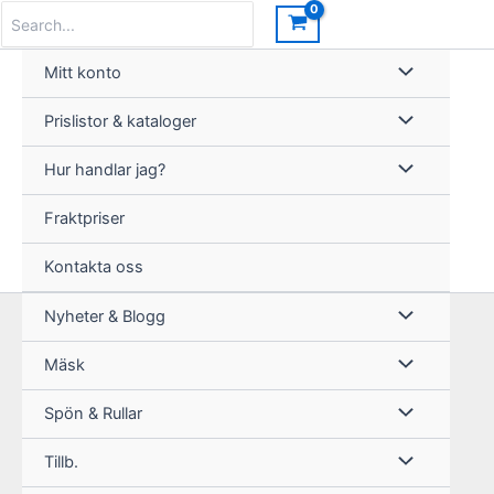
Hoppa
Search
for:
till
innehåll
Mitt konto
Prislistor & kataloger
Hur handlar jag?
Fraktpriser
Kontakta oss
Nyheter & Blogg
Mäsk
Spön & Rullar
Tillb.