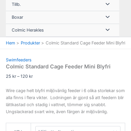
Tillb.
Boxar
Colmic Herakles
Hem
Produkter
Colmic Standard Cage Feeder Mini Blyfri
Swimfeeders
Colmic Standard Cage Feeder Mini Blyfri
Prisintervall:
25
kr
–
120
kr
25 kr
till
Wire cage helt blyfri miljövänlig feeder i 6 olika storlekar som
120 kr
alla finns i flera vikter. Lodningen är gjord så att feedern blir
lättkastad och stadig i vattnet, tömmer sig snabbt.
Ungslackerad svart wire, även färgen är miljövänlig.