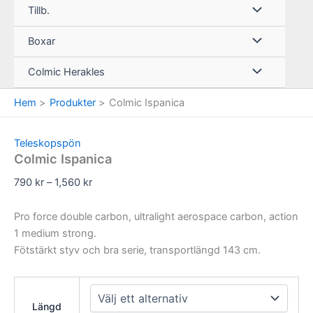
Tillb.
Boxar
Colmic Herakles
Hem
Produkter
Colmic Ispanica
Teleskopspön
Colmic Ispanica
Prisintervall:
790
kr
–
1,560
kr
790 kr
till
Pro force double carbon, ultralight aerospace carbon, action
1,560 kr
1 medium strong.
Fötstärkt styv och bra serie, transportlängd 143 cm.
Längd