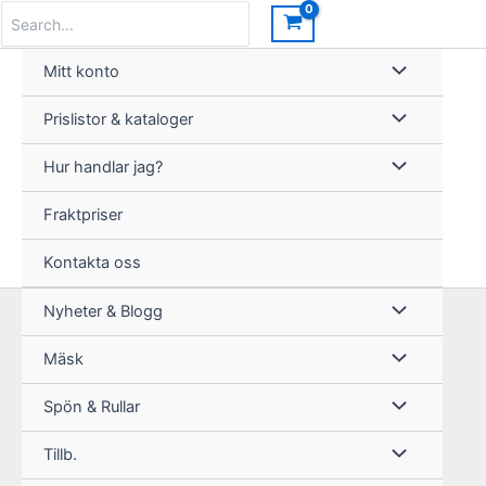
Hoppa
Search
for:
till
innehåll
Mitt konto
Prislistor & kataloger
Hur handlar jag?
Fraktpriser
Kontakta oss
Nyheter & Blogg
Mäsk
Spön & Rullar
Tillb.