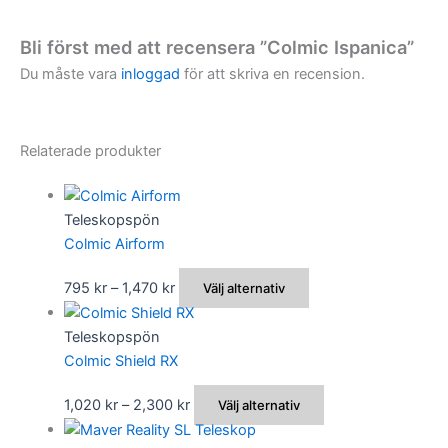
Bli först med att recensera ”Colmic Ispanica”
Du måste vara
inloggad
för att skriva en recension.
Relaterade produkter
Teleskopspön
Colmic Airform
Prisintervall:
Den
795
kr
–
1,470
kr
Välj alternativ
795 kr
här
till
produkten
Teleskopspön
1,470 kr
har
Colmic Shield RX
flera
Prisintervall:
Den
1,020
kr
–
2,300
kr
Välj alternativ
varianter.
1,020 kr
här
De