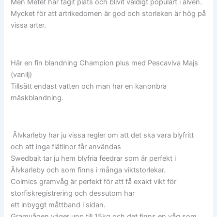
Men Metet har tagit plats och blivit väldigt populärt i älven.
Mycket för att artrikedomen är god och storleken är hög på
vissa arter.
Här en fin blandning Champion plus med Pescaviva Majs
(vanilj)
Tillsätt endast vatten och man har en kanonbra
mäskblandning.
Älvkarleby har ju vissa regler om att det ska vara blyfritt
och att inga flätlinor får användas
Swedbait tar ju hem blyfria feedrar som är perfekt i
Älvkarleby och som finns i många viktstorlekar.
Colmics gramvåg är perfekt för att få exakt vikt för
storfiskregistrering och dessutom har
ett inbyggt måttband i sidan.
Gramvågen väger upp till 15kg och det finns en våg som