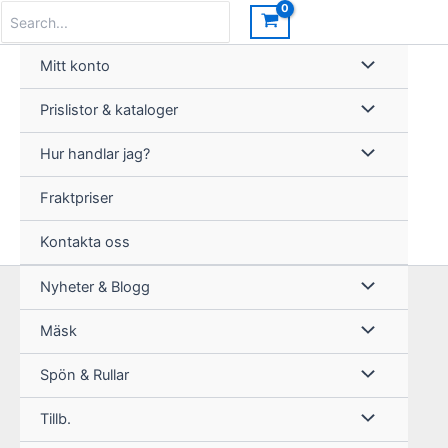
Hoppa
Search
for:
till
innehåll
Mitt konto
Prislistor & kataloger
Hur handlar jag?
Fraktpriser
Kontakta oss
Nyheter & Blogg
Mäsk
Spön & Rullar
Tillb.