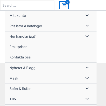
Hoppa
Search
for:
till
innehåll
Mitt konto
Prislistor & kataloger
Hur handlar jag?
Fraktpriser
Kontakta oss
Nyheter & Blogg
Mäsk
Spön & Rullar
Tillb.