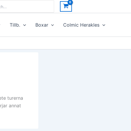
h
Tillb.
Boxar
Colmic Herakles
ete turerna
jar annat