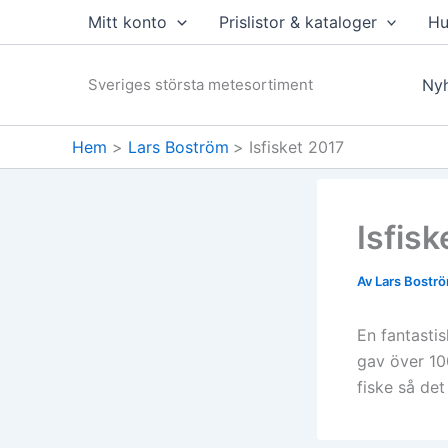
Hoppa
Mitt konto
Prislistor & kataloger
Hu
till
innehåll
Sveriges största metesortiment
Nyh
Hem
Lars Boström
Isfisket 2017
Isfisk
Av
Lars Bostr
En fantasti
gav över 10
fiske så det