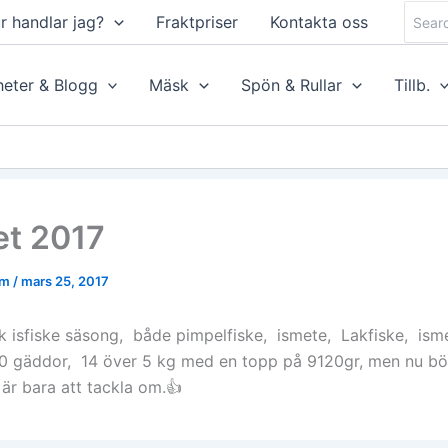
Searc
r handlar jag?
Fraktpriser
Kontakta oss
for:
eter & Blogg
Mäsk
Spön & Rullar
Tillb.
et 2017
öm
/
mars 25, 2017
sk isfiske säsong, både pimpelfiske, ismete, Lakfiske, ism
0 gäddor, 14 över 5 kg med en topp på 9120gr, men nu bör
 är bara att tackla om.👍