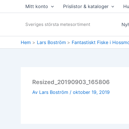
Hoppa
Mitt konto
Prislistor & kataloger
Hu
till
innehåll
Sveriges största metesortiment
Nyh
Hem
Lars Boström
Fantastiskt Fiske i Hossm
Resized_20190903_165806
Av
Lars Boström
/
oktober 19, 2019