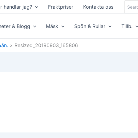
Searc
r handlar jag?
Fraktpriser
Kontakta oss
for:
eter & Blogg
Mäsk
Spön & Rullar
Tillb.
oån.
Resized_20190903_165806