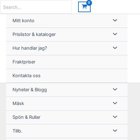
Hoppa
Search
for:
till
innehåll
Mitt konto
Prislistor & kataloger
Hur handlar jag?
Fraktpriser
Kontakta oss
Nyheter & Blogg
Mäsk
Spön & Rullar
Tillb.