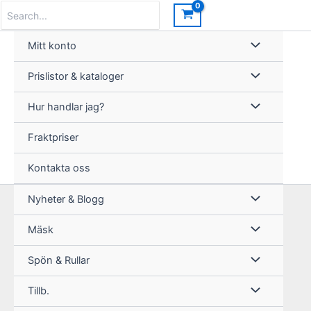
Hoppa
Search
for:
till
innehåll
Mitt konto
Prislistor & kataloger
Hur handlar jag?
Fraktpriser
Kontakta oss
Nyheter & Blogg
Mäsk
Spön & Rullar
Tillb.