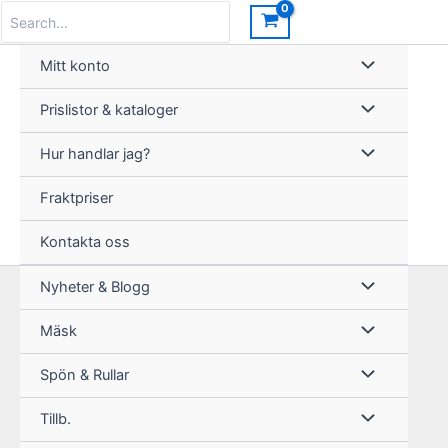
Hoppa
Search
for:
till
innehåll
Mitt konto
Prislistor & kataloger
Hur handlar jag?
Fraktpriser
Kontakta oss
Nyheter & Blogg
Mäsk
Spön & Rullar
Tillb.