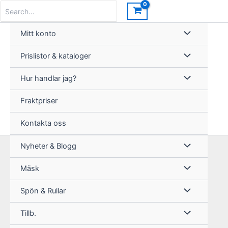
Hoppa
Search
for:
till
innehåll
Mitt konto
Prislistor & kataloger
Hur handlar jag?
Fraktpriser
Kontakta oss
Nyheter & Blogg
Mäsk
Spön & Rullar
Tillb.