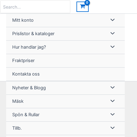
Hoppa
Search
for:
till
innehåll
Mitt konto
Prislistor & kataloger
Hur handlar jag?
Fraktpriser
Kontakta oss
Nyheter & Blogg
Mäsk
Spön & Rullar
Tillb.