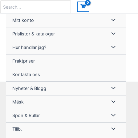
Hoppa
Search
for:
till
innehåll
Mitt konto
Prislistor & kataloger
Hur handlar jag?
Fraktpriser
Kontakta oss
Nyheter & Blogg
Mäsk
Spön & Rullar
Tillb.