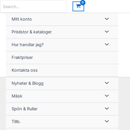
Hoppa
Search
for:
till
innehåll
Mitt konto
Prislistor & kataloger
Hur handlar jag?
Fraktpriser
Kontakta oss
Nyheter & Blogg
Mäsk
Spön & Rullar
Tillb.