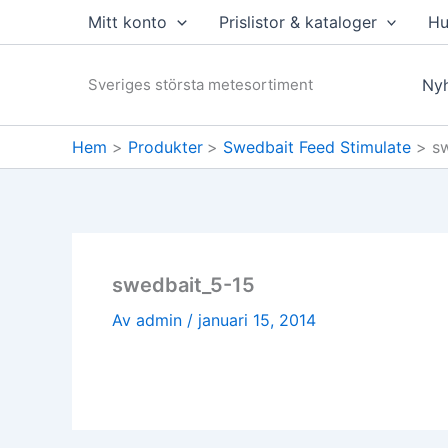
Hoppa
Mitt konto
Prislistor & kataloger
Hu
till
innehåll
Sveriges största metesortiment
Nyh
Hem
Produkter
Swedbait Feed Stimulate
s
swedbait_5-15
Av
admin
/
januari 15, 2014