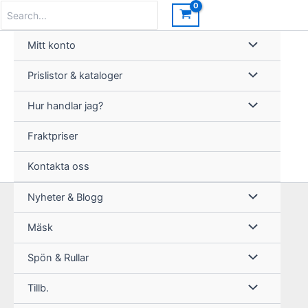
Hoppa
Search
for:
till
innehåll
Mitt konto
Prislistor & kataloger
Hur handlar jag?
Fraktpriser
Kontakta oss
Nyheter & Blogg
Mäsk
Spön & Rullar
Tillb.