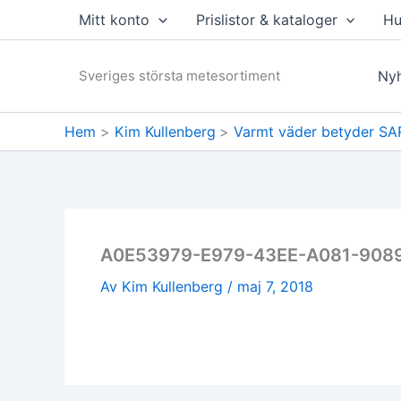
Hoppa
Mitt konto
Prislistor & kataloger
Hu
till
innehåll
Sveriges största metesortiment
Nyh
Hem
Kim Kullenberg
Varmt väder betyder SA
A0E53979-E979-43EE-A081-908
Av
Kim Kullenberg
/
maj 7, 2018