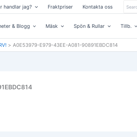
Searc
r handlar jag?
Fraktpriser
Kontakta oss
for:
eter & Blogg
Mäsk
Spön & Rullar
Tillb.
RV!
A0E53979-E979-43EE-A081-90891EBDC814
91EBDC814