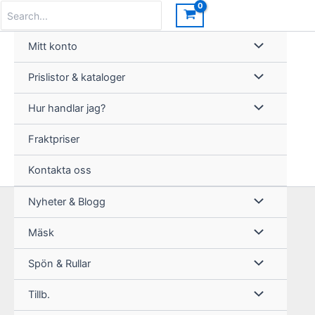
Hoppa
Search
for:
till
innehåll
Mitt konto
Prislistor & kataloger
Hur handlar jag?
Fraktpriser
Kontakta oss
Nyheter & Blogg
Mäsk
Spön & Rullar
Tillb.