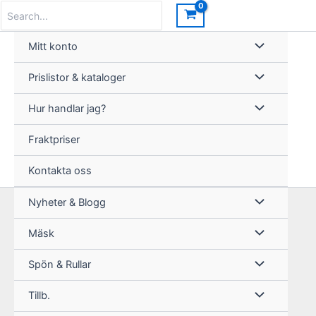
Hoppa
Search
for:
till
innehåll
Mitt konto
Prislistor & kataloger
Hur handlar jag?
Fraktpriser
Kontakta oss
Nyheter & Blogg
Mäsk
Spön & Rullar
Tillb.