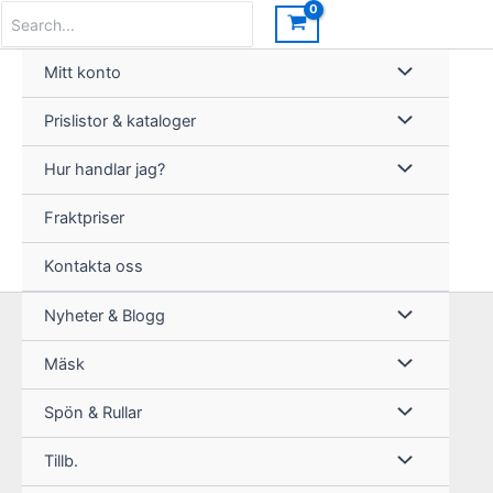
Hoppa
Search
for:
till
innehåll
Mitt konto
Prislistor & kataloger
Hur handlar jag?
Fraktpriser
Kontakta oss
Nyheter & Blogg
Mäsk
Spön & Rullar
Tillb.