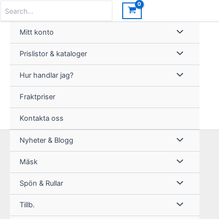
Hoppa
Search
for:
till
innehåll
Mitt konto
Prislistor & kataloger
Hur handlar jag?
Fraktpriser
Kontakta oss
Nyheter & Blogg
Mäsk
Spön & Rullar
Tillb.