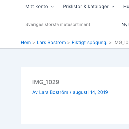
Hoppa
Mitt konto
Prislistor & kataloger
Hu
till
innehåll
Sveriges största metesortiment
Nyh
Hem
Lars Boström
Riktigt spögung.
IMG_10
IMG_1029
Av
Lars Boström
/
augusti 14, 2019