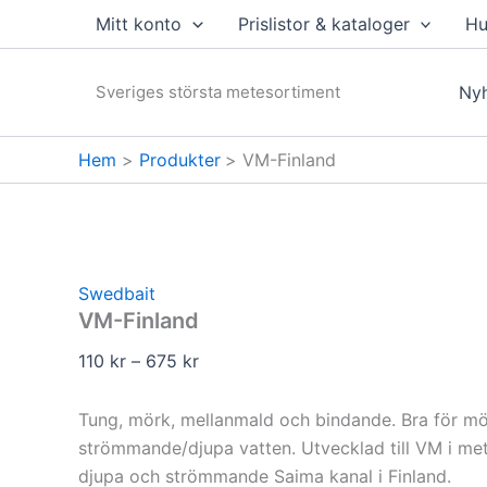
Hoppa
Mitt konto
Prislistor & kataloger
Hu
till
innehåll
Sveriges största metesortiment
Nyh
Hem
Produkter
VM-Finland
Swedbait
VM-Finland
Prisintervall:
110
kr
–
675
kr
110 kr
till
Tung, mörk, mellanmald och bindande. Bra för mö
675 kr
strömmande/djupa vatten. Utvecklad till VM i met
djupa och strömmande Saima kanal i Finland.