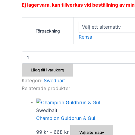
Ej lagervara, kan tillverkas vid beställning av mi
Förpackning
Rensa
VM-
Finland
mängd
Lägg till i varukorg
Kategori:
Swedbait
Relaterade produkter
Swedbait
Champion Guldbrun & Gul
Prisintervall:
Den
99
kr
–
668
kr
Välj alternativ