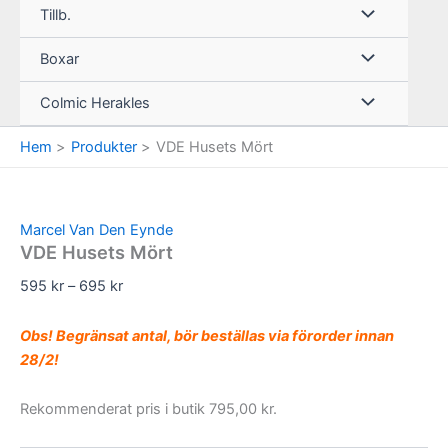
Tillb.
Boxar
Colmic Herakles
Hem
Produkter
VDE Husets Mört
Marcel Van Den Eynde
VDE Husets Mört
Prisintervall:
595
kr
–
695
kr
595 kr
till
Obs! Begränsat antal, bör beställas via förorder innan
695 kr
28/2!
Rekommenderat pris i butik 795,00 kr.