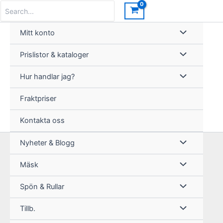
Hoppa
Search
for:
till
innehåll
Mitt konto
Prislistor & kataloger
Hur handlar jag?
Fraktpriser
Kontakta oss
Nyheter & Blogg
Mäsk
Spön & Rullar
Tillb.