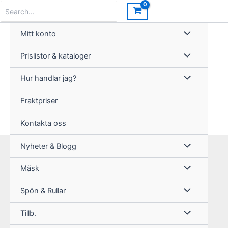
Hoppa
Search
for:
till
innehåll
Mitt konto
Prislistor & kataloger
Hur handlar jag?
Fraktpriser
Kontakta oss
Nyheter & Blogg
Mäsk
Spön & Rullar
Tillb.