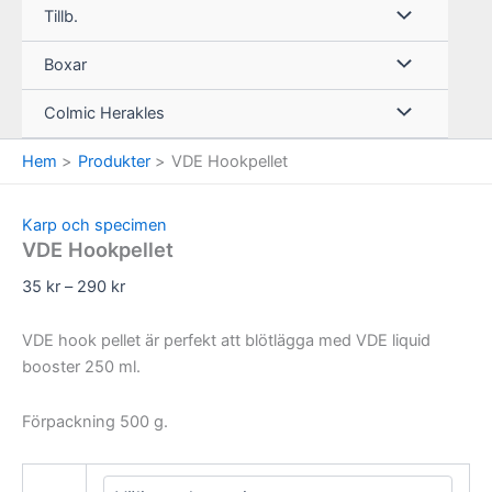
Tillb.
Boxar
Colmic Herakles
Hem
Produkter
VDE Hookpellet
Karp och specimen
VDE Hookpellet
Prisintervall:
35
kr
–
290
kr
35 kr
till
VDE hook pellet är perfekt att blötlägga med VDE liquid
290 kr
booster 250 ml.
Förpackning 500 g.