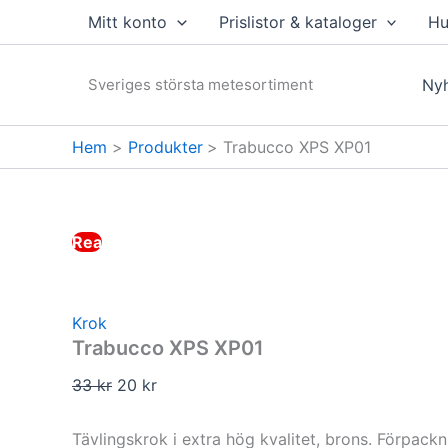
Hoppa
Mitt konto
Prislistor & kataloger
Hu
till
innehåll
Sveriges största metesortiment
Nyh
Hem
Produkter
Trabucco XPS XP01
Rea
Krok
Trabucco XPS XP01
Det
Det
33
kr
20
kr
ursprungliga
nuvarande
priset
priset
Tävlingskrok i extra hög kvalitet, brons. Förpackn