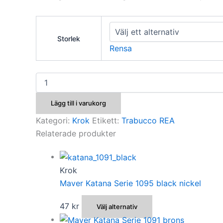
var:
är:
33 kr.
20 kr.
Storlek
Rensa
Trabucco
XPS
XP01
Lägg till i varukorg
mängd
Kategori:
Krok
Etikett:
Trabucco REA
Relaterade produkter
Krok
Maver Katana Serie 1095 black nickel
Den
47
kr
Välj alternativ
här