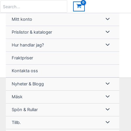
Hoppa
Search
for:
till
innehåll
Mitt konto
Prislistor & kataloger
Hur handlar jag?
Fraktpriser
Kontakta oss
Nyheter & Blogg
Mäsk
Spön & Rullar
Tillb.