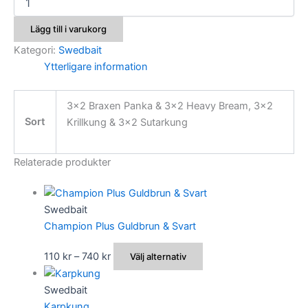
kombideal
mängd
Lägg till i varukorg
Kategori:
Swedbait
Ytterligare information
3×2 Braxen Panka & 3×2 Heavy Bream, 3×2
Sort
Krillkung & 3×2 Sutarkung
Relaterade produkter
Swedbait
Champion Plus Guldbrun & Svart
Prisintervall:
Den
110
kr
–
740
kr
Välj alternativ
110 kr
här
till
produkten
Swedbait
740 kr
har
Karpkung