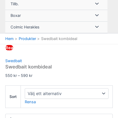
Tillb.
Boxar
Colmic Herakles
Hem
Produkter
Swedbait kombideal
Rea
Swedbait
Swedbait kombideal
Prisintervall:
550
kr
–
590
kr
550 kr
till
590 kr
Sort
Rensa
Swedbait