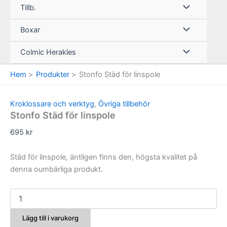
Tillb.
Boxar
Colmic Herakles
Hem
Produkter
Stonfo Städ för linspole
Kroklossare och verktyg
,
Övriga tillbehör
Stonfo Städ för linspole
695
kr
Städ för linspole, äntligen finns den, högsta kvalitet på
denna oumbärliga produkt.
Stonfo
Städ
för
Lägg till i varukorg
linspole