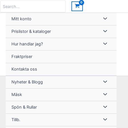
Hoppa
Search
for:
till
innehåll
Mitt konto
Prislistor & kataloger
Hur handlar jag?
Fraktpriser
Kontakta oss
Nyheter & Blogg
Mäsk
Spön & Rullar
Tillb.