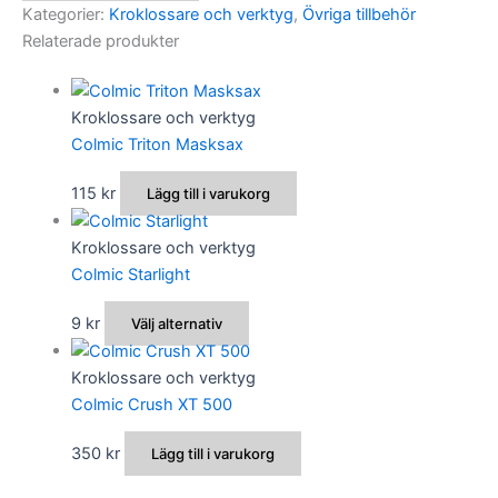
mängd
Kategorier:
Kroklossare och verktyg
,
Övriga tillbehör
Relaterade produkter
Kroklossare och verktyg
Colmic Triton Masksax
115
kr
Lägg till i varukorg
Kroklossare och verktyg
Colmic Starlight
Den
9
kr
Välj alternativ
här
produkten
Kroklossare och verktyg
har
Colmic Crush XT 500
flera
350
kr
Lägg till i varukorg
varianter.
De