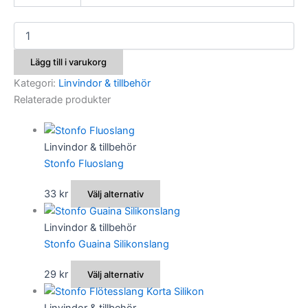
Stonfo
Linvindor
mängd
Lägg till i varukorg
Kategori:
Linvindor & tillbehör
Relaterade produkter
Linvindor & tillbehör
Stonfo Fluoslang
Den
33
kr
Välj alternativ
här
produkten
Linvindor & tillbehör
har
Stonfo Guaina Silikonslang
flera
Den
29
kr
Välj alternativ
varianter.
här
De
produkten
Linvindor & tillbehör