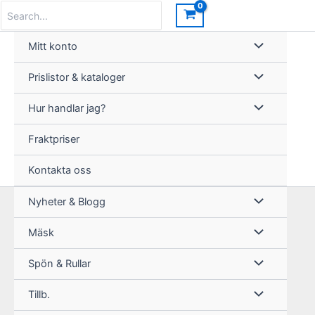
Hoppa
Search
for:
till
innehåll
Mitt konto
Prislistor & kataloger
Hur handlar jag?
Fraktpriser
Kontakta oss
Nyheter & Blogg
Mäsk
Spön & Rullar
Tillb.