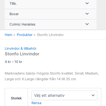
Tillb.
Boxar
Colmic Herakles
Hem
Produkter
Stonfo Linvindor
Linvindor & tillbehör
Stonfo Linvindor
Prisintervall:
4
kr
–
10
kr
4 kr
till
Marknadens bästa i högsta Stonfo kvalitet. Small, Medium,
10 kr
Large och X.Large i längder från 14 till 35 cm.
Storlek
Rensa