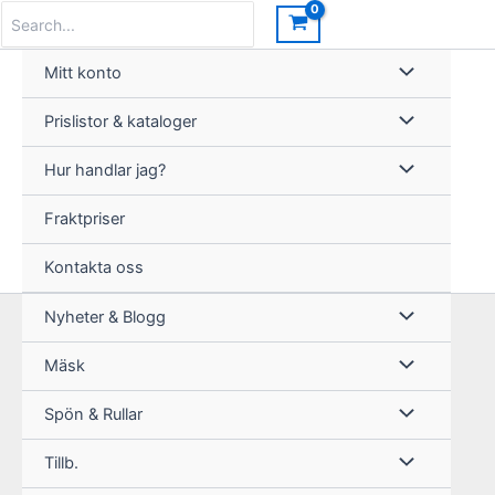
Hoppa
Search
for:
till
innehåll
Mitt konto
Prislistor & kataloger
Hur handlar jag?
Fraktpriser
Kontakta oss
Nyheter & Blogg
Mäsk
Spön & Rullar
Tillb.