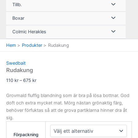
Tillb.
Boxar
Colmic Herakles
Hem
Produkter
Rudakung
Swedbait
Rudakung
Prisintervall:
110
kr
–
675
kr
110 kr
till
Grovmald fluffig blandning som är bra på lösa bottnar. God
675 kr
doft och extra mycket mat. Mörg nästan grönaktig färg,
behöver förfuktas så att de grova partiklarna hinner dra åt
sig.
Förpackning