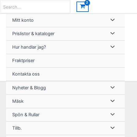
Hoppa
Search
for:
till
innehåll
Mitt konto
Prislistor & kataloger
Hur handlar jag?
Fraktpriser
Kontakta oss
Nyheter & Blogg
Mäsk
Spön & Rullar
Tillb.