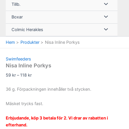
Tillb.
Boxar
Colmic Herakles
Hem
Produkter
Nisa Inline Porkys
Swimfeeders
Nisa Inline Porkys
Prisintervall:
59
kr
–
118
kr
59 kr
till
36 g. Förpackningen innehåller två stycken.
118 kr
Mäsket trycks fast.
Erbjudande, köp 3 betala för 2. Vi drar av rabatten i
efterhand.