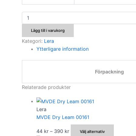
MVDE
Terre
De
Lägg till i varukorg
Fond
Svart
Kategori:
Lera
mängd
Ytterligare information
Förpackning
Relaterade produkter
Lera
MVDE Dry Leam 00161
Prisintervall:
Den
44
kr
–
390
kr
Välj alternativ