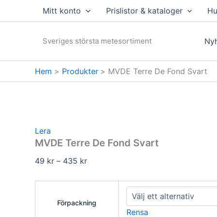
Hoppa
Mitt konto
Prislistor & kataloger
Hu
till
innehåll
Sveriges största metesortiment
Nyh
Hem
Produkter
MVDE Terre De Fond Svart
Lera
MVDE Terre De Fond Svart
Prisintervall:
49
kr
–
435
kr
49 kr
till
435 kr
Förpackning
Rensa